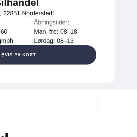
ilhandel
, 22851 Norderstedt
Åbningstider:
660
Man–fre: 08–18
.gmbh
Lørdag: 08–13
VIS PÅ KORT