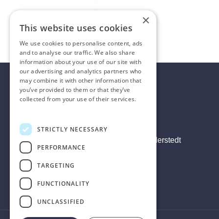
×
This website uses cookies
We use cookies to personalise content, ads
and to analyse our traffic. We also share
information about your use of our site with
our advertising and analytics partners who
may combine it with other information that
you’ve provided to them or that they’ve
collected from your use of their services.
Privacy Policy
STRICTLY NECESSARY
Hans-Böckler-Ring 53, 22851 Norderstedt
PERFORMANCE
+49 (0) 40 6092660
TARGETING
info@outletcars.gmbh
FUNCTIONALITY
UNCLASSIFIED