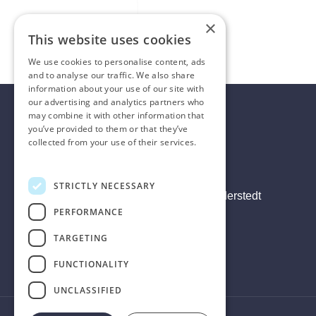
×
This website uses cookies
We use cookies to personalise content, ads
and to analyse our traffic. We also share
information about your use of our site with
our advertising and analytics partners who
may combine it with other information that
you’ve provided to them or that they’ve
collected from your use of their services.
Privacy Policy
STRICTLY NECESSARY
Hans-Böckler-Ring 53, 22851 Norderstedt
PERFORMANCE
+49 (0) 40 6092660
TARGETING
info@outletcars.gmbh
FUNCTIONALITY
UNCLASSIFIED