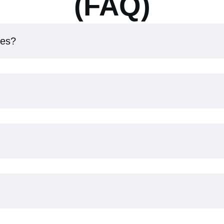
(FAQ)
les?